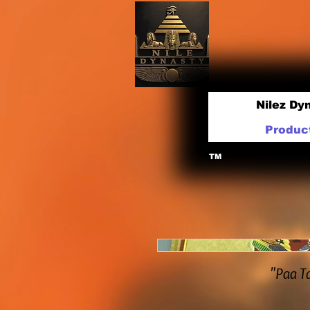
Nilez Dy
Produc
TM
Paa Ta