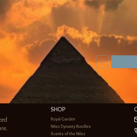
SHOP
zed
Royal Garden
Nilez Dynasty Bundles
re.
Scents of the Nilez