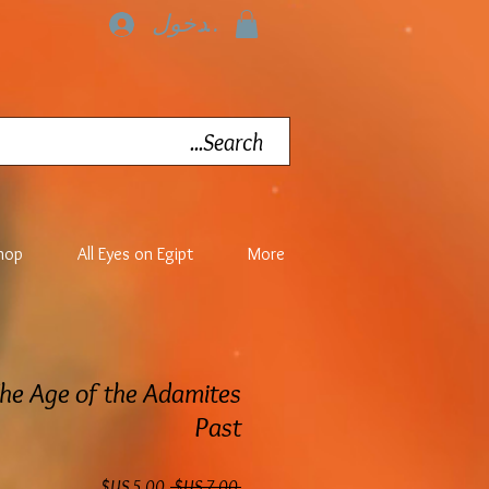
تسجيل الدخول
hop
All Eyes on Egipt
More
he Age of the Adamites
Past
سعر عادي
سعر البيع
 ‏7.00 US$ 