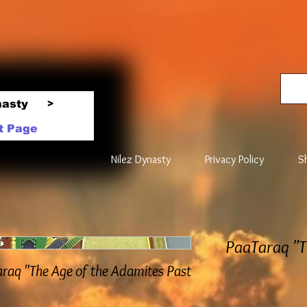
nasty
>
t Page
Nilez Dynasty
Privacy Policy
S
PaaTaraq "T
raq "The Age of the Adamites Past"