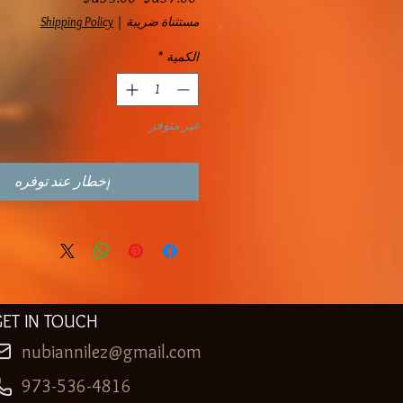
مستثناة ضريبة
|
Shipping Policy
الكمية
*
غير متوفر
إخطار عند توفره
GET IN TOUCH
nubiannilez@gmail.com
973-536-4816