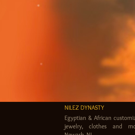
NILEZ DYNASTY
Egyptian & African customi
jewelry, clothes and mo
Newark, NJ.