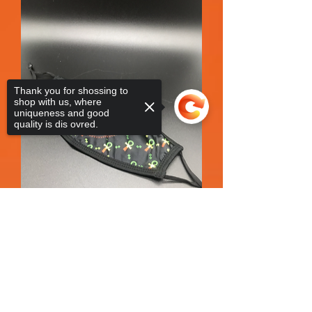
Thank you for shossing to
shop with us, where
uniqueness and good
quality is dis ovred.
Sorry, the checkout page does not
support sharing
Copied to clipboard
Face Mask Ankh Red White Green
السعر
Fall Sale 2026
مستثناة ضريبة
|
Shipping Policy