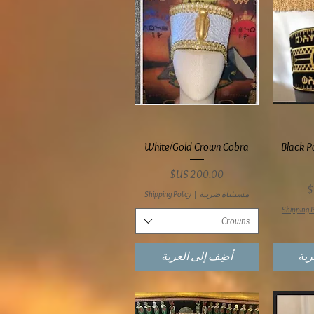
ع
العرض السريع
White/Gold Crown Cobra
Black P
السعر
مستثناة ضريبة
|
Shipping Policy
Shipping P
Crowns
ربة
أضِف إلى العربة