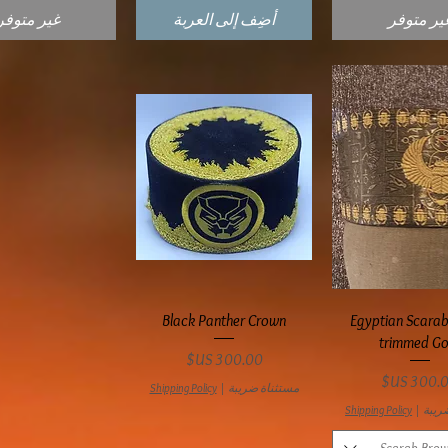
ير متوفر
أضِف إلى العربة
غير متوفر
عرض السريع
العرض السريع
Black Panther Crown
Egyptian Scara
trimmed Go
السعر
سعر
مستثناة ضريبة
|
Shipping Policy
ريبة
|
Shipping Policy
Scarab Bro