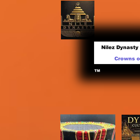
Nilez Dynasty
Crowns of
TM