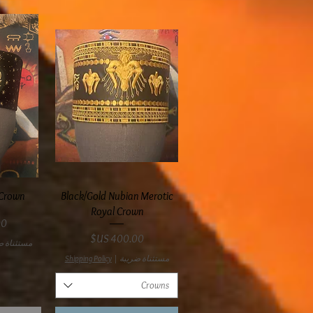
العرض السريع
ال
 Crown
Black/Gold Nubian Merotic
Royal Crown
ال
السعر
مستثناة ض
مستثناة ضريبة
|
Shipping Policy
Crowns