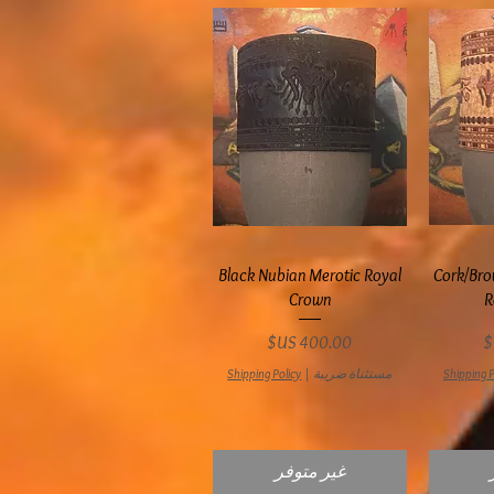
ع
العرض السريع
Black Nubian Merotic Royal
Cork/Bro
Crown
R
السعر
Shipping P
مستثناة ضريبة
|
Shipping Policy
غير متوفر