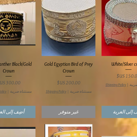
عرض السريع
العرض السريع
العرض السري
anther Black/Gold
Gold Egyptian Bird of Prey
White/Silver 
Crown
Crown
سعر
السعر
السعر
ريبة
|
Shipping Policy
مستثناة ضريبة
|
Shipping Policy
مستثناة ضريبة
|
olicy
 إلى العربة
غير متوفر
أضِف إلى الع