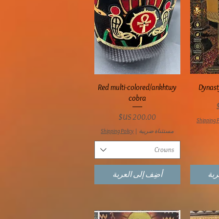
ع
العرض السريع
Red multi-colored/ankhtwy
Dynast
cobra
السعر
Shipping P
مستثناة ضريبة
|
Shipping Policy
Crowns
ربة
أضِف إلى العربة