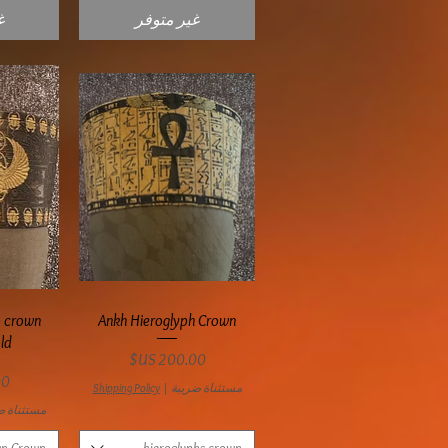
غير متوفر
غ
العرض السريع
ال
b crown
Ankh Hieroglyph Crown
ld
السعر
ال
مستثناة ضريبة
|
Shipping Policy
مستثناة ض
wn Crown
hieroglyphs crown