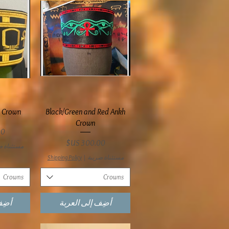
العرض السريع
ال
h Crown
Black/Green and Red Ankh
Crown
ال
السعر
مستثناة ض
مستثناة ضريبة
|
Shipping Policy
Crowns
Crowns
أضِف إلى العربة
أضِف