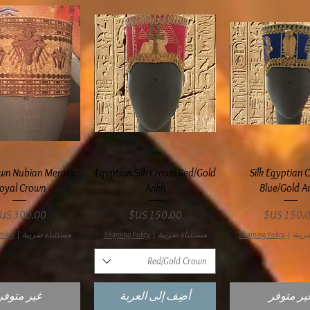
عرض السريع
العرض السريع
العرض السري
wn Nubian Merotic
Egyptian Silk Crown Red/Gold
Silk Egyptian 
oyal Crown
Ankh
Blue/Gold A
سعر
السعر
السعر
ريبة
|
Shipping Policy
مستثناة ضريبة
|
Shipping Policy
مستثناة ضريبة
|
olicy
Red/Gold Crown
ير متوفر
أضِف إلى العربة
غير متوفر