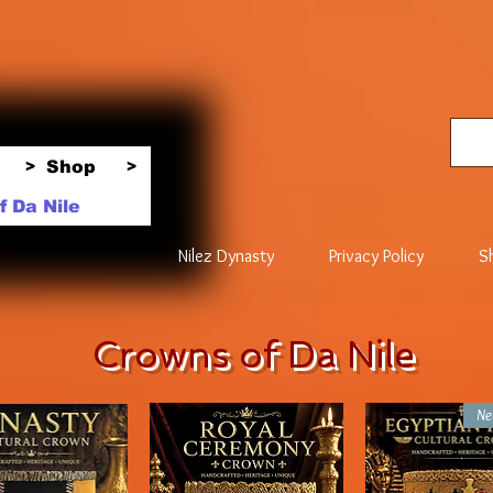
Shop
>
>
 Da Nile
Nilez Dynasty
Privacy Policy
S
Crowns of Da Nile
Ne