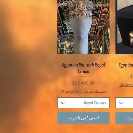
ع
العرض السريع
Egyptian Pharaoh Royal
Egyptia
Crown
السعر
Shipping P
مستثناة ضريبة
|
Shipping Policy
Royal Crowns
ربة
أضِف إلى العربة