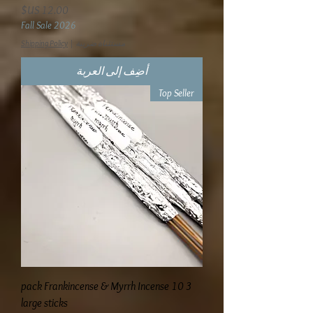
السعر
Fall Sale 2026
مستثناة ضريبة
|
Shipping Policy
أضِف إلى العربة
Top Seller
3 pack Frankincense & Myrrh Incense 10
large sticks