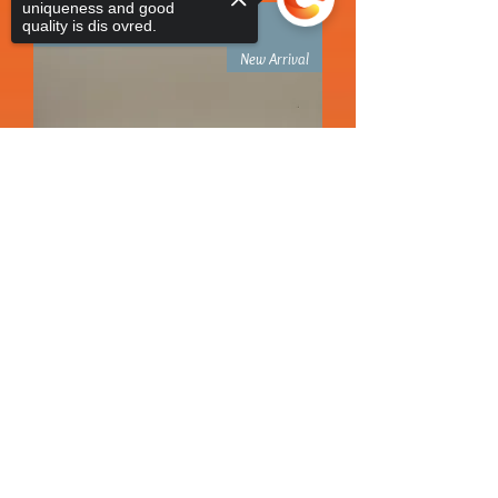
uniqueness and good
أضِف إلى العربة
quality is dis ovred.
New Arrival
Sorry, the checkout page does not
support sharing
Copied to clipboard
Somali Rose Large
السعر
Fall Sale 2026
مستثناة ضريبة
|
Shipping Policy
أضِف إلى العربة