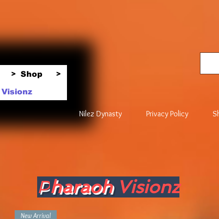
Shop
>
>
Visionz
Nilez Dynasty
Privacy Policy
S
P
haraoh
Visionz
New Arrival