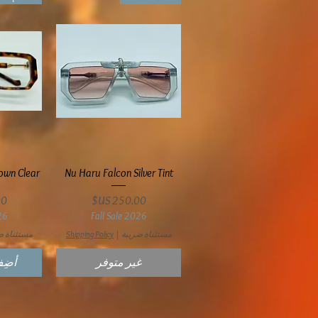
العرض السريع
ال
own Clear
Nu Haru Falcon Silver Tint
السعر
ال
26
Fall Sale 2026
مستثناة ضريبة
|
Shipping Policy
مستثناة ض
غير متوفر
أضِف