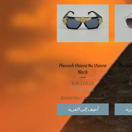
ع
العرض السريع
Pharaoh Visionz Nu Visionz
Pharaoh
Black
السعر
F
Fall Sale 2026
Shipping P
مستثناة ضريبة
|
Shipping Policy
ربة
أضِف إلى العربة