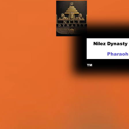
Nilez Dynasty
Pharaoh 
TM