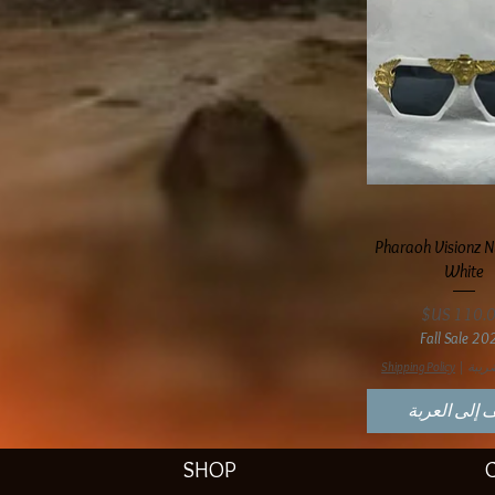
عرض السريع
Pharaoh Visionz N
White
سعر
Fall Sale 20
ريبة
|
Shipping Policy
 إلى العربة
SHOP