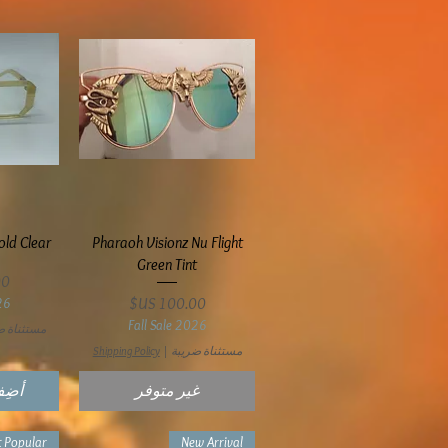
العرض السريع
ال
old Clear
Pharaoh Visionz Nu Flight
Green Tint
ال
السعر
26
Fall Sale 2026
مستثناة ض
مستثناة ضريبة
|
Shipping Policy
غير متوفر
أضِف
 Popular
New Arrival