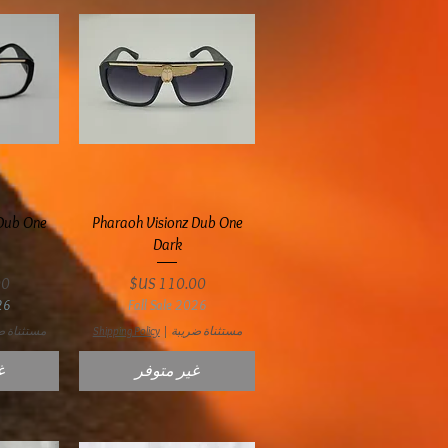
العرض السريع
ال
 Dub One
Pharaoh Visionz Dub One
Dark
السعر
ال
26
Fall Sale 2026
مستثناة ضريبة
|
Shipping Policy
مستثناة ض
غير متوفر
غ