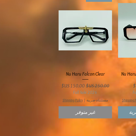
ع
العرض السريع
Nu Haru Falcon Clear
Nu Haru
سعر عادي
سعر البيع
Fall Sale 2026
F
Shipping P
مستثناة ضريبة
|
Shipping Policy
ربة
غير متوفر