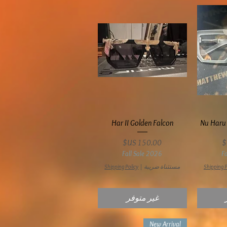
ع
العرض السريع
Har II Golden Falcon
Nu Haru 
السعر
Fall Sale 2026
F
Shipping P
مستثناة ضريبة
|
Shipping Policy
غير متوفر
New Arrival