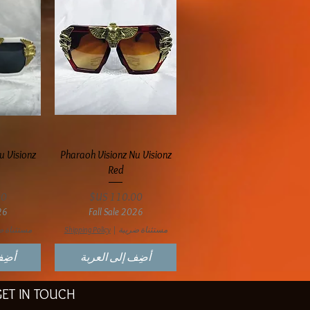
العرض السريع
ال
u Visionz
Pharaoh Visionz Nu Visionz
Red
السعر
ال
26
Fall Sale 2026
مستثناة ضريبة
|
Shipping Policy
مستثناة ض
أضِف إلى العربة
أضِف
GET IN TOUCH