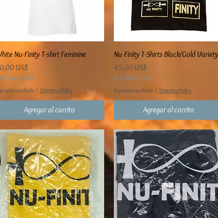
Vista rápida
Vista rápida
hite Nu-Finity T-shirt Feminine
Nu-Finity T-Shirts Black/Gold Variet
recio
Precio
0,00 US$
45,00 US$
all Sale 2026
Fall Sale 2026
puesto excluido
|
Shipping Policy
Impuesto excluido
|
Shipping Policy
Agregar al carrito
Agregar al carrito