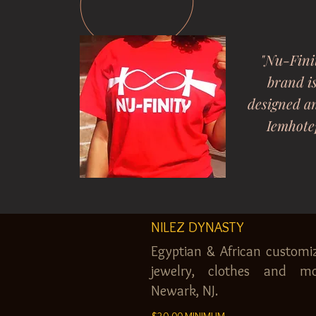
"Nu-Fini
brand i
designed a
Iemhote
NILEZ DYNASTY
Egyptian & African customi
jewelry, clothes and mo
Newark, NJ.