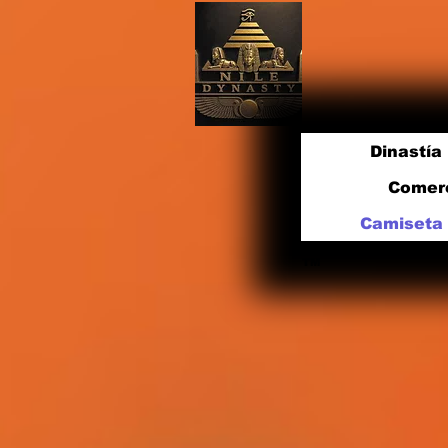
Dinastía 
Comer
Camiseta 
TM