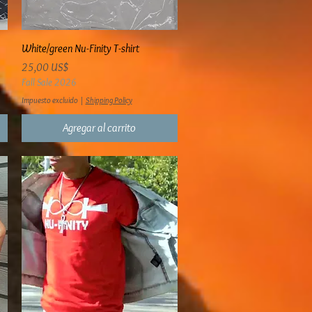
Vista rápida
White/green Nu-Finity T-shirt
Precio
25,00 US$
Fall Sale 2026
Impuesto excluido
|
Shipping Policy
Agregar al carrito