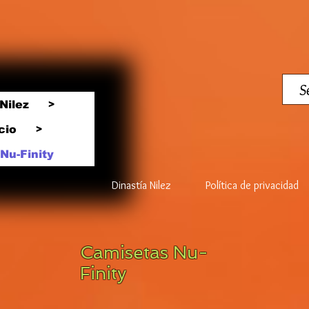
Nilez
>
cio
>
Nu-Finity
Dinastía Nilez
Política de privacidad
Camisetas Nu-
Finity