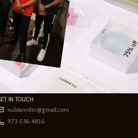
GET IN TOUCH
nubiannilez@gmail.com
973-536-4816