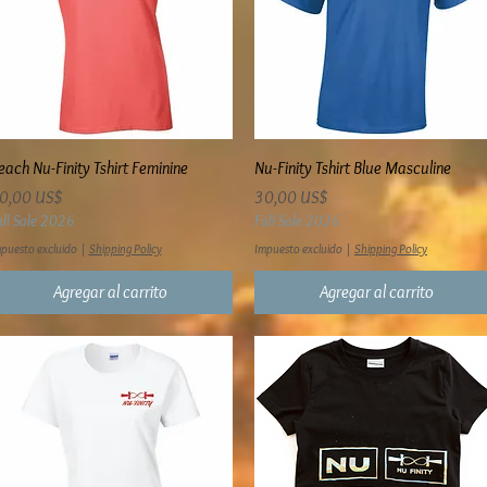
Vista rápida
Vista rápida
each Nu-Finity Tshirt Feminine
Nu-Finity Tshirt Blue Masculine
recio
Precio
0,00 US$
30,00 US$
all Sale 2026
Fall Sale 2026
puesto excluido
|
Shipping Policy
Impuesto excluido
|
Shipping Policy
Agregar al carrito
Agregar al carrito