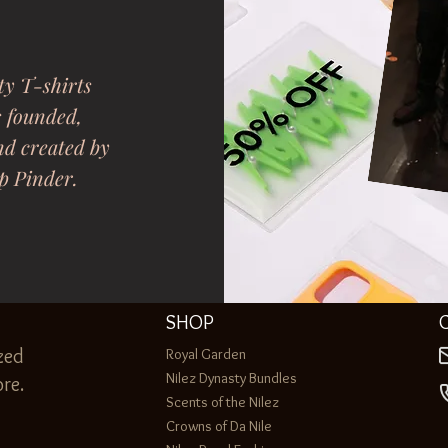
ty T-shirts
s founded,
nd created by
p Pinder.
SHOP
zed
Royal Garden
Nilez Dynasty Bundles
re.
Scents of the Nilez
Crowns of Da Nile