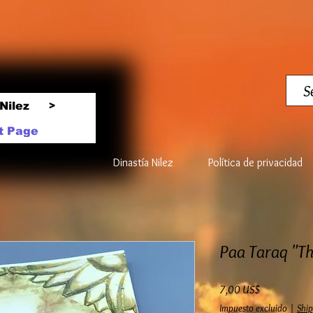
Nilez
>
t Page
Dinastía Nilez
Política de privacidad
Paa Taraq "Th
Precio
7,00 US$
Impuesto excluido
|
Ship