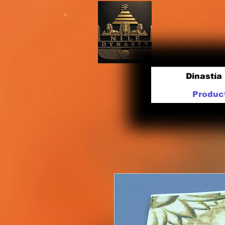
Dinastía 
Produc
TM