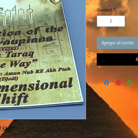
Cantidad
*
Agregar al carrito
R
 Shift"