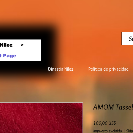
Nilez
>
t Page
Dinastía Nilez
Política de privacidad
AMOM Tassel
Precio
100,00 US$
Impuesto excluido
|
Ship