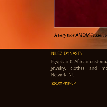
A very nice AMOM Tassel Hold
NILEZ DYNASTY
Egyptian & African customi
jewelry, clothes and mo
Newark, NJ.
$20.00 MINIMUM