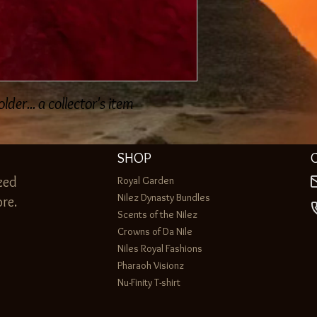
er... a collector's item
SHOP
zed
Royal Garden
Nilez Dynasty Bundles
re.
Scents of the Nilez
Crowns of Da Nile
Niles Royal Fashions
Pharaoh Visionz
Nu-Finity T-shirt